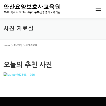
내
안산요양보호사교육원
용
메뉴
으
☏(031)486-8834,고용노동부인증평가교육기관
로
바
로
교육원소개
요양보호사
교육과정
국비안내
사진 자료실
가
기
평가센터
보도자료
커뮤니티
회원센터
»
»
Home
정보센터
사진 자료실
KO
로그아웃
로그인
오늘의 추천 사진