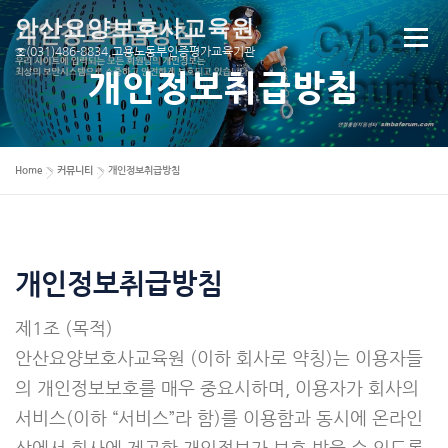
내
안산요양보호사교육원
용
메뉴
으
☏(031)486-8834,고용노동부인증평가교육기관
로
개인정보취급방침
바
로
교육원소개
요양보호사
교육과정
국비안내
가
기
»
»
Home
커뮤니티
개인정보취급방침
평가센터
보도자료
커뮤니티
회원센터
KO
로그아웃
로그인
개인정보취급방침
제1조 (목적)
안산요양보호사교육원 (이하 회사로 약칭)는 이용자들
의 개인정보보호를 매우 중요시하며, 이용자가 회사의
서비스(이하 “서비스”라 함)를 이용함과 동시에 온라인