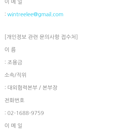
이 메 일
:
wintreelee@gmail.com
[개인정보 관련 문의사항 접수처]
이 름
: 조용금
소속/직위
: 대외협력본부 / 본부장
전화번호
: 02-1688-9759
이 메 일